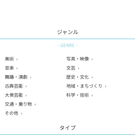
ン
ク
へ
ス
ジャンル
キ
ッ
GENRE
プ
記
美術
写真・映像
事
音楽
文芸
本
舞踊・演劇
歴史・文化
体
へ
古典芸能
地域・まちづくり
ス
大衆芸能
科学・技術
キ
交通・乗り物
ッ
その他
プ
タイプ