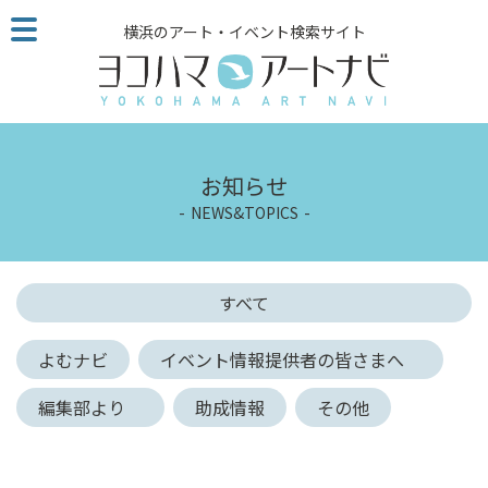
こ
横浜のアート・イベント検索サイト
の
ペ
ー
ジ
を
そ
お知らせ
の
NEWS&TOPICS
ま
ま
読
む
すべて
他
ペ
よむナビ
イベント情報提供者の皆さまへ
ー
ジ
編集部より
助成情報
その他
へ
の
リ