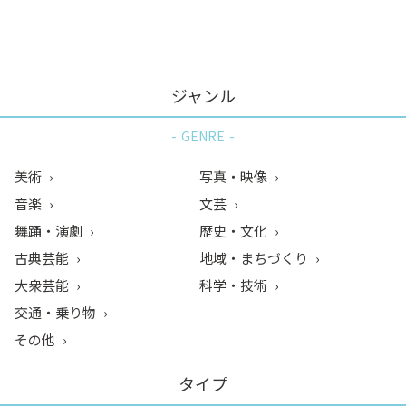
ン
ク
へ
ス
ジャンル
キ
ッ
GENRE
プ
記
美術
写真・映像
事
音楽
文芸
本
舞踊・演劇
歴史・文化
体
へ
古典芸能
地域・まちづくり
ス
大衆芸能
科学・技術
キ
交通・乗り物
ッ
その他
プ
タイプ