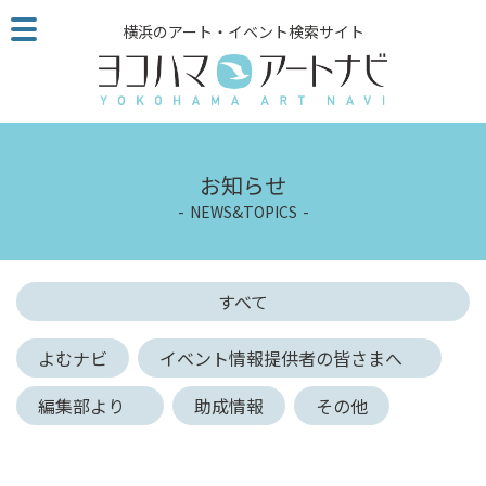
こ
横浜のアート・イベント検索サイト
の
ペ
ー
ジ
を
そ
お知らせ
の
NEWS&TOPICS
ま
ま
読
む
すべて
他
ペ
よむナビ
イベント情報提供者の皆さまへ
ー
ジ
編集部より
助成情報
その他
へ
の
リ