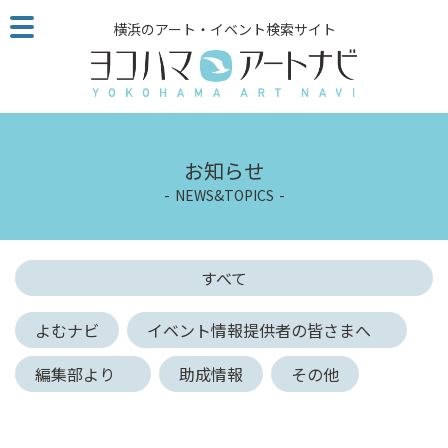
こ
横浜のアート・イベント検索サイト
の
ペ
ー
ジ
を
そ
お知らせ
の
NEWS&TOPICS
ま
ま
読
む
すべて
他
ペ
よむナビ
イベント情報提供者の皆さまへ
ー
ジ
編集部より
助成情報
その他
へ
の
リ