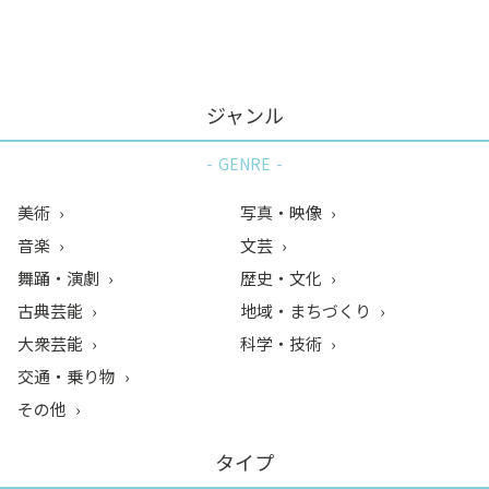
ン
ク
へ
ス
ジャンル
キ
ッ
GENRE
プ
記
美術
写真・映像
事
音楽
文芸
本
舞踊・演劇
歴史・文化
体
へ
古典芸能
地域・まちづくり
ス
大衆芸能
科学・技術
キ
交通・乗り物
ッ
その他
プ
タイプ