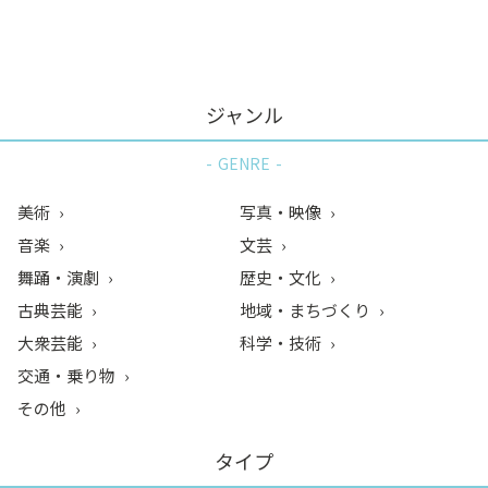
ン
ク
へ
ス
ジャンル
キ
ッ
GENRE
プ
記
美術
写真・映像
事
音楽
文芸
本
舞踊・演劇
歴史・文化
体
へ
古典芸能
地域・まちづくり
ス
大衆芸能
科学・技術
キ
交通・乗り物
ッ
その他
プ
タイプ