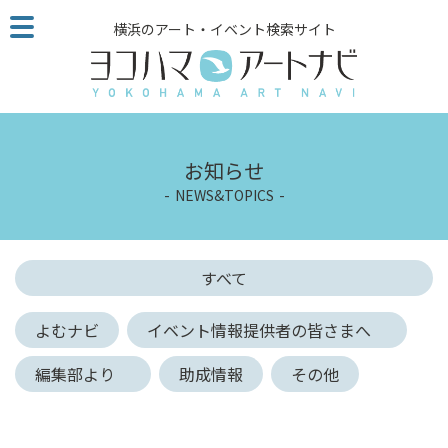
こ
横浜のアート・イベント検索サイト
の
ペ
ー
ジ
を
そ
お知らせ
の
NEWS&TOPICS
ま
ま
読
む
すべて
他
ペ
よむナビ
イベント情報提供者の皆さまへ
ー
ジ
編集部より
助成情報
その他
へ
の
リ