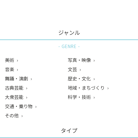
ン
ク
へ
ス
ジャンル
キ
ッ
GENRE
プ
記
美術
写真・映像
事
音楽
文芸
本
舞踊・演劇
歴史・文化
体
へ
古典芸能
地域・まちづくり
ス
大衆芸能
科学・技術
キ
交通・乗り物
ッ
その他
プ
タイプ