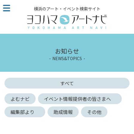
こ
横浜のアート・イベント検索サイト
の
ペ
ー
ジ
を
そ
お知らせ
の
NEWS&TOPICS
ま
ま
読
む
すべて
他
ペ
よむナビ
イベント情報提供者の皆さまへ
ー
ジ
編集部より
助成情報
その他
へ
の
リ