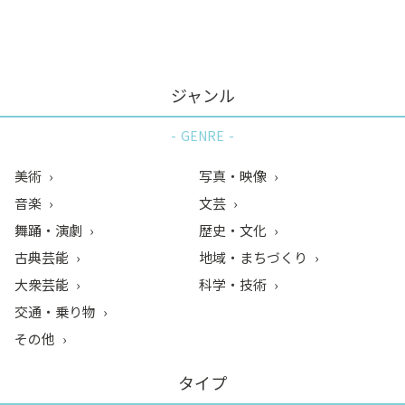
ン
ク
へ
ス
ジャンル
キ
ッ
GENRE
プ
記
美術
写真・映像
事
音楽
文芸
本
舞踊・演劇
歴史・文化
体
へ
古典芸能
地域・まちづくり
ス
大衆芸能
科学・技術
キ
交通・乗り物
ッ
その他
プ
タイプ