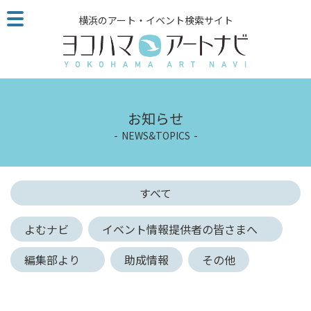
こ
横浜のアート・イベント検索サイト
の
ペ
ー
ジ
を
そ
お知らせ
の
NEWS&TOPICS
ま
ま
読
む
すべて
他
ペ
よむナビ
イベント情報提供者の皆さまへ
ー
ジ
編集部より
助成情報
その他
へ
の
リ