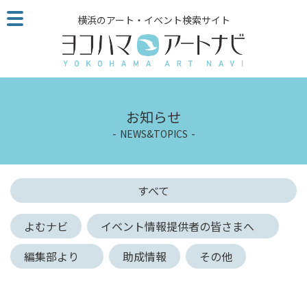
こ
横浜のアート・イベント検索サイト
の
ペ
ー
ジ
を
そ
お知らせ
の
NEWS&TOPICS
ま
ま
読
む
すべて
他
ペ
よむナビ
イベント情報提供者の皆さまへ
ー
ジ
編集部より
助成情報
その他
へ
の
リ