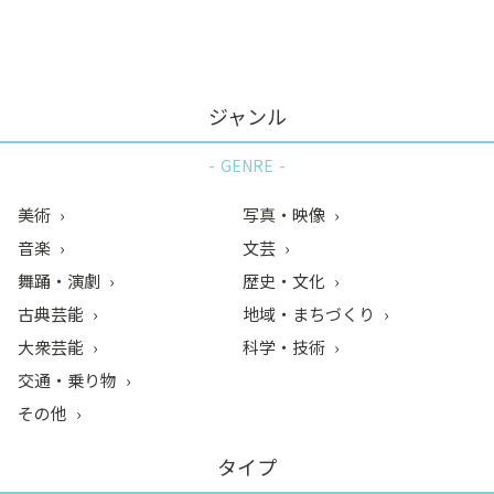
ン
ク
へ
ス
ジャンル
キ
ッ
GENRE
プ
記
美術
写真・映像
事
音楽
文芸
本
舞踊・演劇
歴史・文化
体
へ
古典芸能
地域・まちづくり
ス
大衆芸能
科学・技術
キ
交通・乗り物
ッ
その他
プ
タイプ