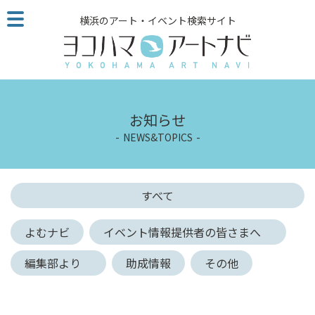
こ
横浜のアート・イベント検索サイト
の
ペ
ー
ジ
を
そ
お知らせ
の
NEWS&TOPICS
ま
ま
読
む
すべて
他
ペ
よむナビ
イベント情報提供者の皆さまへ
ー
ジ
編集部より
助成情報
その他
へ
の
リ