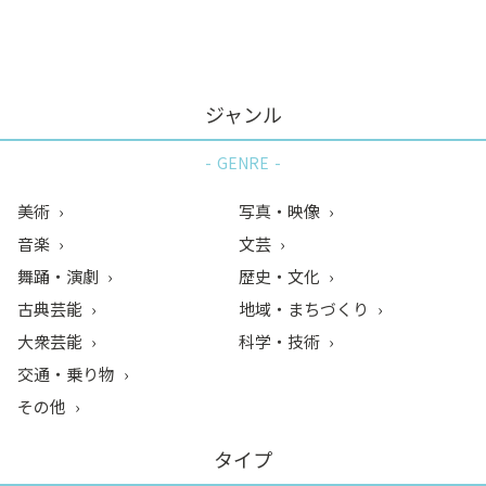
ン
ク
へ
ス
ジャンル
キ
ッ
GENRE
プ
記
美術
写真・映像
事
音楽
文芸
本
舞踊・演劇
歴史・文化
体
へ
古典芸能
地域・まちづくり
ス
大衆芸能
科学・技術
キ
交通・乗り物
ッ
その他
プ
タイプ