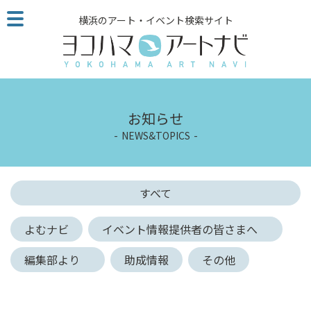
こ
横浜のアート・イベント検索サイト
の
ペ
ー
ジ
を
そ
お知らせ
の
NEWS&TOPICS
ま
ま
読
む
すべて
他
ペ
よむナビ
イベント情報提供者の皆さまへ
ー
ジ
編集部より
助成情報
その他
へ
の
リ