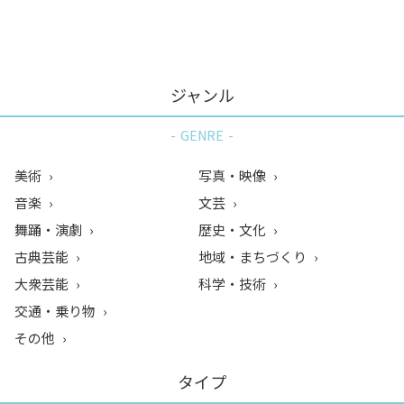
ン
ク
へ
ス
ジャンル
キ
ッ
GENRE
プ
記
美術
写真・映像
事
音楽
文芸
本
舞踊・演劇
歴史・文化
体
へ
古典芸能
地域・まちづくり
ス
大衆芸能
科学・技術
キ
交通・乗り物
ッ
その他
プ
タイプ