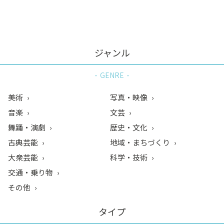
ン
ク
へ
ス
ジャンル
キ
ッ
GENRE
プ
記
美術
写真・映像
事
音楽
文芸
本
舞踊・演劇
歴史・文化
体
へ
古典芸能
地域・まちづくり
ス
大衆芸能
科学・技術
キ
交通・乗り物
ッ
その他
プ
タイプ