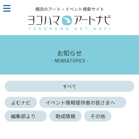
こ
横浜のアート・イベント検索サイト
の
ペ
ー
ジ
を
そ
お知らせ
の
NEWS&TOPICS
ま
ま
読
む
すべて
他
ペ
よむナビ
イベント情報提供者の皆さまへ
ー
ジ
編集部より
助成情報
その他
へ
の
リ