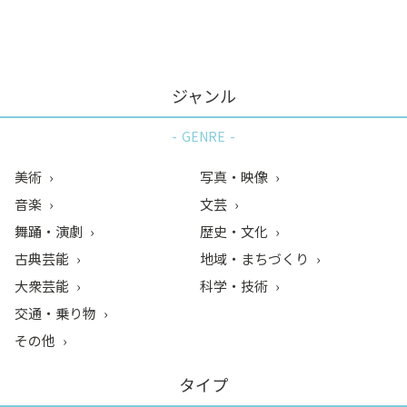
ン
ク
へ
ス
ジャンル
キ
ッ
GENRE
プ
記
美術
写真・映像
事
音楽
文芸
本
舞踊・演劇
歴史・文化
体
へ
古典芸能
地域・まちづくり
ス
大衆芸能
科学・技術
キ
交通・乗り物
ッ
その他
プ
タイプ