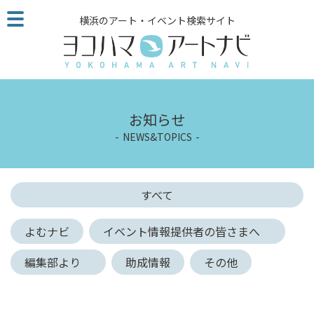
こ
横浜のアート・イベント検索サイト
の
ペ
ー
ジ
を
そ
お知らせ
の
NEWS&TOPICS
ま
ま
読
む
すべて
他
ペ
よむナビ
イベント情報提供者の皆さまへ
ー
ジ
編集部より
助成情報
その他
へ
の
リ