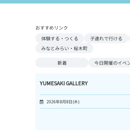
ン
ク
へ
ス
おすすめリンク
キ
体験する・つくる
子連れで行ける
ッ
プ
みなとみらい・桜木町
記
事
新着
今日
開催のイベ
本
体
へ
YUMESAKI GALLERY
ス
キ
2026年8月8日(木)
ッ
プ