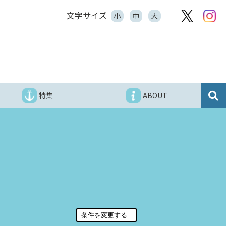
文字サイズ
小
中
大
特集
ABOUT