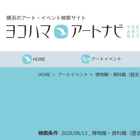
こ
の
横浜のアート・イベント検索サイト
ペ
ー
ジ
を
そ
の
アートイベント
HOME
ま
ま
HOME
アートイベント
博物館・資料館（歴史
読
む
他
ペ
ー
ジ
へ
の
検索条件
2026/06/13
博物館・資料館（歴史
リ