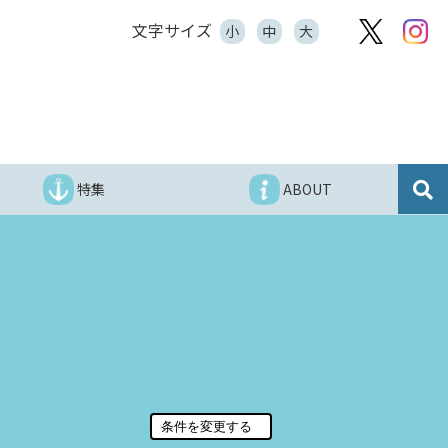
文字サイズ
小
中
大
特集
ABOUT