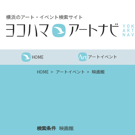
こ
の
横浜のアート・イベント検索サイト
ペ
ー
ジ
を
そ
の
アートイベント
HOME
ま
ま
HOME
アートイベント
映画館
読
む
他
ペ
ー
ジ
へ
の
検索条件
映画館
リ