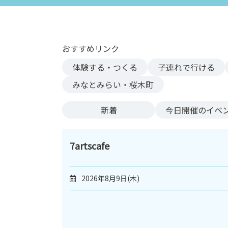
ン
ク
へ
ス
おすすめリンク
キ
体験する・つくる
子連れで行ける
ッ
プ
みなとみらい・桜木町
記
事
新着
今日
開催のイベ
本
体
へ
7artscafe
ス
キ
2026年8月9日(木)
ッ
プ