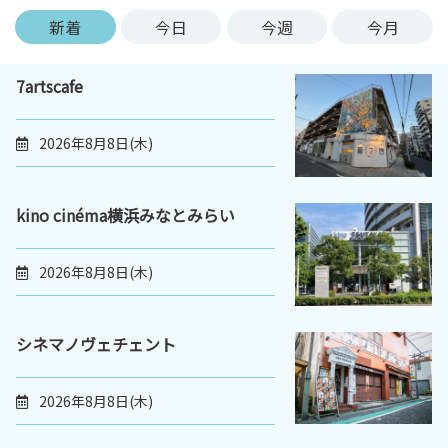
ン
新着
今日
今週
今月
ク
へ
7artscafe
ス
キ
ッ
2026年8月8日(木)
プ
記
事
kino cinéma横浜みなとみらい
本
体
2026年8月8日(木)
へ
ス
キ
シネマノヴェチェント
ッ
プ
2026年8月8日(木)