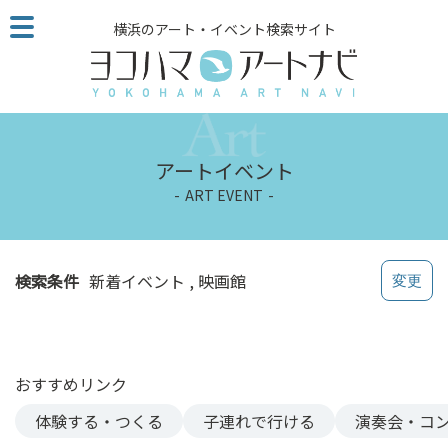
こ
横浜のアート・イベント検索サイト
の
ペ
ー
ジ
を
そ
アートイベント
の
ART EVENT
ま
ま
読
む
検索条件
新着イベント
映画館
他
ペ
ー
ジ
おすすめリンク
へ
の
体験する・つくる
子連れで行ける
演奏会・コ
リ