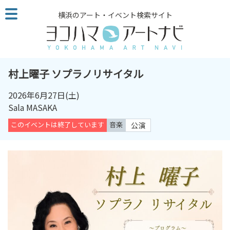
こ
横浜のアート・イベント検索サイト
の
ペ
ー
ジ
を
村上曜子 ソプラノリサイタル
そ
の
2026年6月27日
(土)
ま
Sala MASAKA
ま
このイベントは終了しています
音楽
公演
読
む
他
ペ
ー
ジ
へ
の
リ