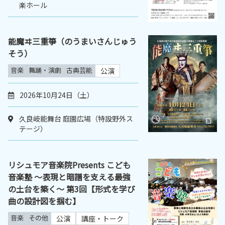
楽ホール
能魔ヰ三重箏（のうまいさんじゅう
そう）
音楽
舞踊・演劇
古典芸能
公演
2026年10月24日（土）
久良岐能舞台 庭園広場（特設野外ス
テージ）
リシュモア音楽院Presents こども
音楽塾 ～表現と暗譜を支える最強
の土台を築く～ 第3回【形式を学び
曲の設計図を掴む】
音楽
その他
公演
講座・トーク