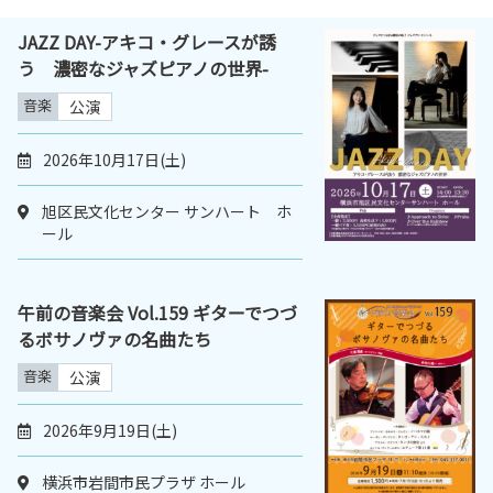
JAZZ DAY-アキコ・グレースが誘
う 濃密なジャズピアノの世界-
音楽
公演
2026年10月17日(土)
旭区民文化センター サンハート ホ
ール
午前の音楽会 Vol.159 ギターでつづ
るボサノヴァの名曲たち
音楽
公演
2026年9月19日(土)
横浜市岩間市民プラザ ホール