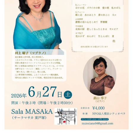
ン
ク
へ
ス
キ
ッ
プ
記
事
本
体
へ
ス
キ
ッ
プ