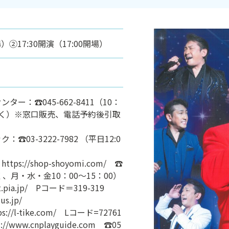
場）②17:30開演（17:00開場）
ー：☎045-662-8411（10：
を除く）※窓口販売、電話予約後引取
☎03-3222-7982 （平日12:0
s://shop-shoyomi.com/ ☎
日除く、月・水・金10：00～15：00）
.pia.jp/ Pコード＝319-319
s.jp/
//l-tike.com/ Lコード=72761
/www.cnplayguide.com ☎05