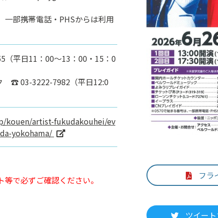
、一部携帯電話・PHSからは利用
55（平日11：00～13：00・15：0
03-3222-7982（平日12:0
jp/kouen/artist-fukudakouhei/ev
kuda-yokohama/
フラ
ト等で必ずご確認ください。
ツイート