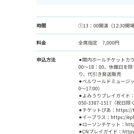
ン
ク
へ
時間
①13：00開演（12:30開
ス
キ
ッ
料金
全席指定 7,000円
プ
記
申込方法
⚫︎関内ホールチケットカウンタ
事
00～18：00、休館日
本
り、代引き発送販売
体
⚫︎ベルワールドミュージック：
へ
0〜17:00）
ス
⚫︎よみうりプレイガイド：http
キ
050-3387-1517（祝
ッ
⚫︎チケットぴあ：https://t
プ
⚫︎イープラス：https://eplu
⚫︎ローソンチケット：https:
⚫︎CNプレイガイド：https:/