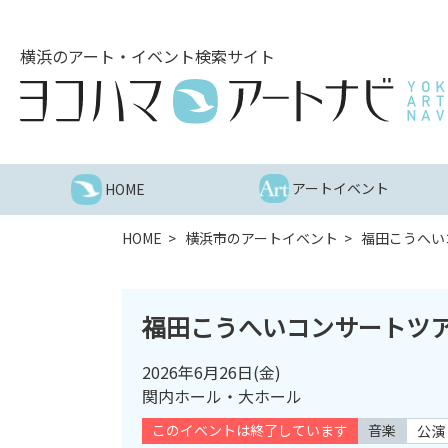
こ
の
横浜のアート・イベント検索サイト
ペ
ー
ジ
を
そ
の
アートイベント
HOME
ま
ま
HOME
横浜市のアートイベント
福田こうへい
読
む
他
福田こうへいコンサートツ
ペ
ー
2026年6月26日
(金)
ジ
関内ホール・大ホール
へ
の
このイベントは終了しています
音楽
公演
リ