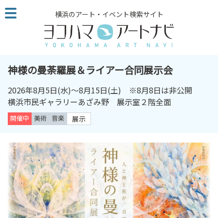
こ
横浜のアート・イベント検索サイト
の
ペ
ー
ジ
を
神様の曼荼羅展＆ライアー合同展示会
そ
の
2026年8月5日(水)～8月15日(土) ※8月8日は非公開
ま
横浜市民ギャラリーあざみ野 展示室２階全面
ま
開催中
美術
音楽
展示
読
む
他
ペ
ー
ジ
へ
の
リ