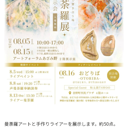
ン
ク
へ
ス
キ
ッ
プ
記
事
本
体
へ
ス
キ
ッ
プ
曼荼羅アートと手作りライアーを展示します。約50点。