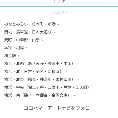
エリア
AREA
みなとみらい・桜木町・新港
関内・馬車道・日本大通り
元町・中華街・山手
本牧・根岸
横浜駅
横浜・北西（あざみ野・長津田・中山）
横浜・北（日吉・菊名・新横浜）
横浜・北東（鶴見・神奈川・東神奈川）
横浜・中央（保土ヶ谷・二俣川・戸塚・上大岡）
横浜・南（磯子・本郷台・金沢文庫）
ヨコハマ・アートナビをフォロー