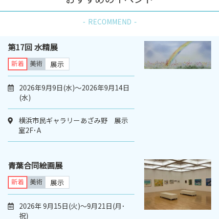
RECOMMEND
第17回 水精展
新着
美術
展示
2026年9月9日(水)～2026年9月14日
(水)
横浜市民ギャラリーあざみ野 展示
室2F･A
青葉合同絵画展
新着
美術
展示
2026年 9月15日(火)～9月21日(月･
祝)