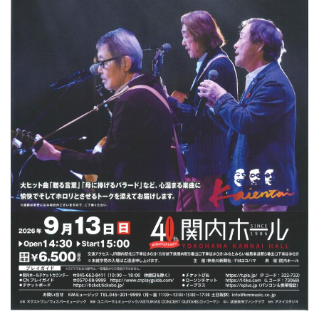
ン
ク
へ
ス
キ
ッ
プ
記
事
本
体
へ
ス
キ
ッ
プ