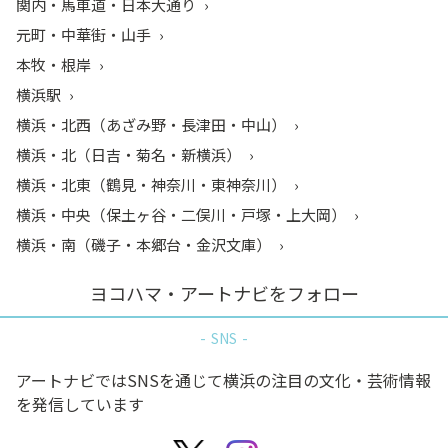
関内・馬車道・日本大通り
元町・中華街・山手
本牧・根岸
横浜駅
横浜・北西（あざみ野・長津田・中山）
横浜・北（日吉・菊名・新横浜）
横浜・北東（鶴見・神奈川・東神奈川）
横浜・中央（保土ヶ谷・二俣川・戸塚・上大岡）
横浜・南（磯子・本郷台・金沢文庫）
ヨコハマ・アートナビをフォロー
SNS
アートナビではSNSを通じて横浜の注目の文化・芸術情報
を発信しています