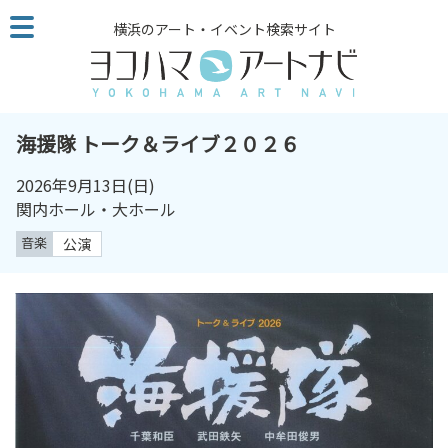
こ
横浜のアート・イベント検索サイト
の
ペ
ー
ジ
を
海援隊 トーク＆ライブ２０２６
そ
の
2026年9月13日
(日)
ま
関内ホール・大ホール
ま
音楽
公演
読
む
他
ペ
ー
ジ
へ
の
リ