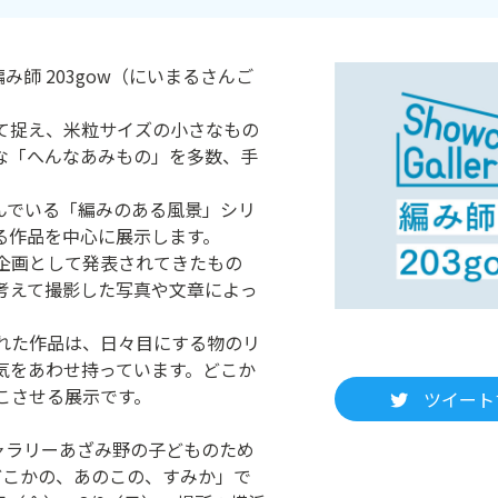
み師 203gow（にいまるさんご
として捉え、米粒サイズの小さなもの
な「へんなあみもの」を多数、手
組んでいる「編みのある風景」シリ
る作品を中心に展示します。
企画として発表されてきたもの
考えて撮影した写真や文章によっ
れた作品は、日々目にする物のリ
気をあわせ持っています。どこか
こさせる展示です。
ツイート
ギャラリーあざみ野の子どものため
 どこかの、あのこの、すみか」で