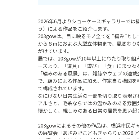
ン
ク
2026年6月よりショーケースギャラリーでは編
へ
う）による作品をご紹介します。
ス
203gowは、目に映るモノ全てを “編み”
キ
から８mにおよぶ大型立体物まで、風変わり
ッ
がけています。
プ
展では、203gowが10年以上にわたり取り
記
ーズより、「道具」「遊び」「食」にまつわ
事
「編みのある風景」は、雑誌やウェブの連載
本
で、編みによる作品に加え、作家自ら構図を
体
て構成されています。
へ
なにげない日常生活の一部を切り取り表現さ
ス
アルさと、毛糸ならではの温かみのある雰囲
キ
懐かしく、親しみのある日常の風景を思い起
ッ
プ
203gowによるその他の作品は、横浜市民
の展覧会「あざみ野こどもぎゃらりぃ2026