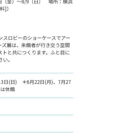
日（金）～8/9（日） 場所：横浜
料]）
。
ンスロビーのショーケースでアー
ーズ展は、来館者が行き交う空間
ストと共につくります。ふと目に
さい。
13日(日) ＊6月22日(月)、7月27
）は休館