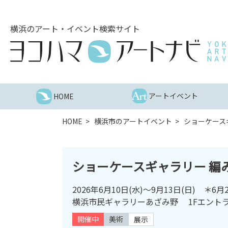
こ
の
横浜のアート・イベント検索サイト
ペ
ー
ジ
を
そ
の
アートイベント
HOME
ま
ま
HOME
横浜市のアートイベント
ショーケースギ
読
む
他
ショーケースギャラリー 編み師
ペ
ー
2026年6月10日(水)～9月13日(日) ＊
ジ
横浜市民ギャラリーあざみ野 1Fエント
へ
の
開催中
美術
展示
リ