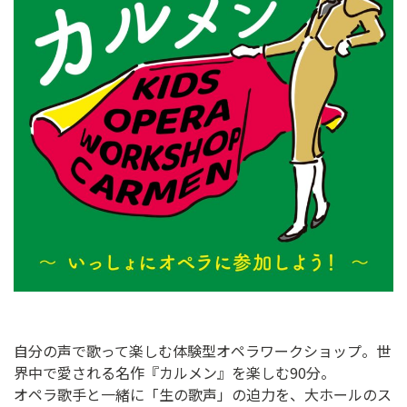
ン
ク
へ
ス
キ
ッ
プ
記
事
本
体
へ
ス
キ
ッ
プ
自分の声で歌って楽しむ体験型オペラワークショップ。世
界中で愛される名作『カルメン』を楽しむ90分。
オペラ歌手と一緒に「生の歌声」の迫力を、大ホールのス