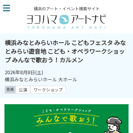
こ
横浜のアート・イベント検索サイト
の
ペ
ー
ジ
を
横浜みなとみらいホール こどもフェスタ みな
そ
とみらい遊音地 こども・オペラワークショッ
の
プ みんなで歌おう！カルメン
ま
ま
2026年8月8日
(土)
読
横浜みなとみらいホール 大ホール
む
他
音楽
公演
ワークショップ
ペ
ー
ジ
へ
の
リ