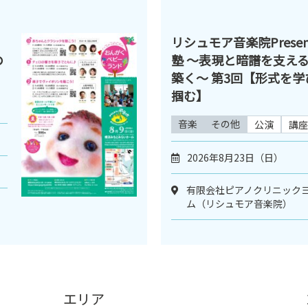
リシュモア音楽院Presen
の
塾 ～表現と暗譜を支え
築く～ 第3回【形式を
掴む】
音楽
その他
公演
講座
2026年8月23日（日）
有限会社ピアノクリニックヨ
ム（リシュモア音楽院）
エリア