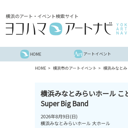
こ
の
横浜のアート・イベント検索サイト
ペ
ー
ジ
を
そ
の
アートイベント
HOME
ま
ま
HOME
横浜市のアートイベント
横浜みなとみらい
読
む
他
横浜みなとみらいホール こども
ペ
ー
Super Big Band
ジ
へ
2026年8月9日
(日)
の
横浜みなとみらいホール 大ホール
リ