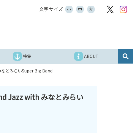
文字サイズ
小
中
大
特集
ABOUT
みらいSuper Big Band
azz with みなとみらい