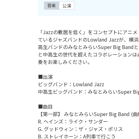
音楽
公演
ン
ク
へ
ス
「Jazzの敷居を低く」をコンセプトにアニ
キ
ているジャズバンドのLowland Jazzが
ッ
高生バンドのみなとみらいSuper Big Ba
プ
と中高生の世代を超えたコラボレーションは
記
奏をお楽しみください。
事
本
■出演
体
ビッグバンド：Lowland Jazz
へ
中高生ビッグバンド：みなとみらいSuper Big 
ス
キ
■曲目
ッ
【第一部】 みなとみらいSuper Big Band 
プ
R. ヘインズ：ライク・サンダー
G. グッドウィン：ザ・ジャズ・ポリス
B. ストレイホーン：A列車で行こう