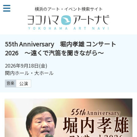
こ
横浜のアート・イベント検索サイト
の
ペ
ー
ジ
を
55th Anniversary 堀内孝雄 コンサート
そ
2026 ～遠くで汽笛を聞きながら～
の
ま
2026年9月18日
(金)
ま
関内ホール・大ホール
読
音楽
公演
む
他
ペ
ー
ジ
へ
の
リ