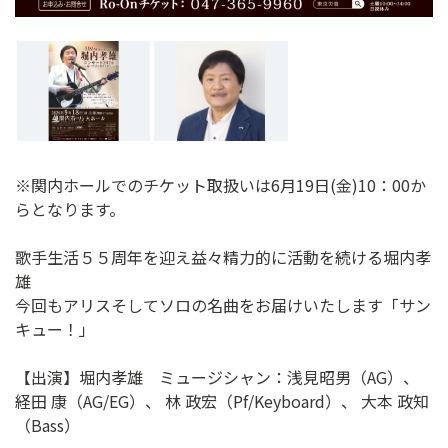
※関内ホールでのチケット取扱いは6月19日(金)10：00か
らとなります。
歌手生活５５周年を迎え益々精力的に活動を続ける堀内孝
雄
今回もアリスそしてソロの名曲をお届けいたします「サン
キュー！」
【出演】堀内孝雄 ミュージシャン：浅見昭男（AG）、
経田 康（AG/EG）、 林 政宏（Pf/Keyboard）、 大本 政知
（Bass）