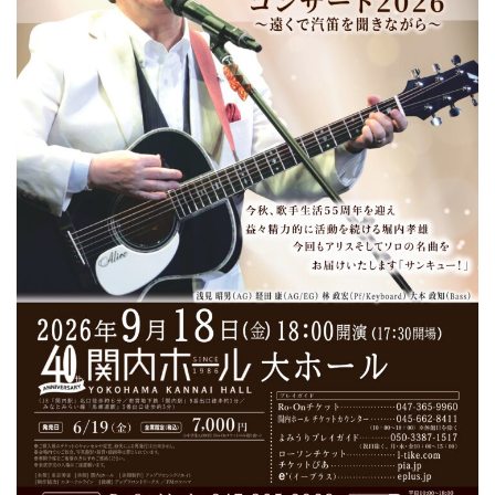
ン
ク
へ
ス
キ
ッ
プ
記
事
本
体
へ
ス
キ
ッ
プ