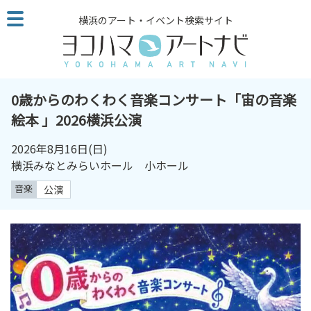
こ
横浜のアート・イベント検索サイト
の
ペ
ー
ジ
を
0歳からのわくわく音楽コンサート「宙の音楽
そ
絵本 」2026横浜公演
の
ま
2026年8月16日
(日)
ま
横浜みなとみらいホール 小ホール
読
音楽
公演
む
他
ペ
ー
ジ
へ
の
リ