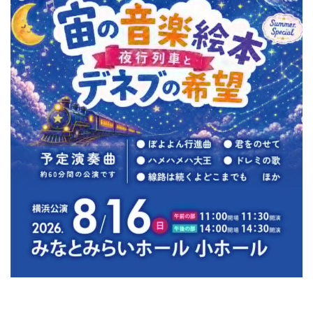
ン
ク
へ
ス
キ
ッ
プ
記
事
本
体
へ
ス
キ
ッ
プ