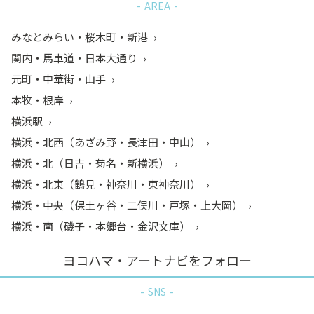
AREA
みなとみらい・桜木町・新港
関内・馬車道・日本大通り
元町・中華街・山手
本牧・根岸
横浜駅
横浜・北西（あざみ野・長津田・中山）
横浜・北（日吉・菊名・新横浜）
横浜・北東（鶴見・神奈川・東神奈川）
横浜・中央（保土ヶ谷・二俣川・戸塚・上大岡）
横浜・南（磯子・本郷台・金沢文庫）
ヨコハマ・アートナビをフォロー
SNS