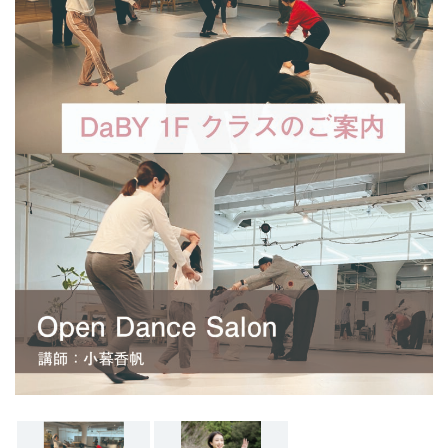
ン
ク
へ
ス
キ
ッ
プ
記
事
本
体
へ
ス
キ
ッ
プ