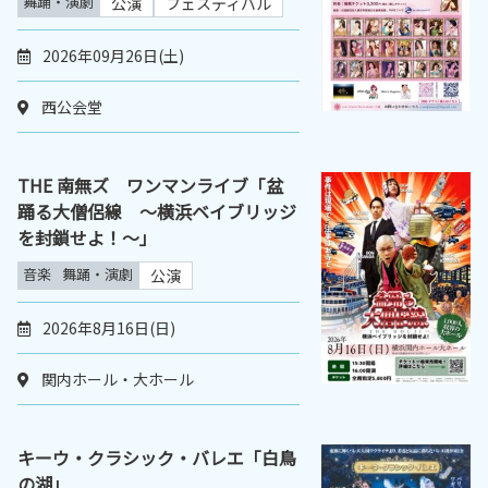
舞踊・演劇
公演
フェスティバル
2026年09月26日(土)
西公会堂
THE 南無ズ ワンマンライブ「盆
踊る大僧侶線 ～横浜ベイブリッジ
を封鎖せよ！～｣
音楽
舞踊・演劇
公演
2026年8月16日(日)
関内ホール・大ホール
キーウ・クラシック・バレエ「白鳥
の湖」