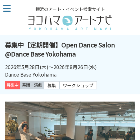
こ
横浜のアート・イベント検索サイト
の
ペ
ー
ジ
を
募集中【定期開催】Open Dance Salon
そ
@Dance Base Yokohama
の
ま
2026年5月28日
(木)～
2026年8月26日
(水)
ま
Dance Base Yokohama
読
募集中
舞踊・演劇
募集
ワークショップ
む
他
ペ
ー
ジ
へ
の
リ