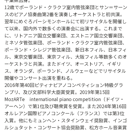
12歳でポーランド・クラクフ室内管弦楽団とサン＝サーン
スのピアノ協奏曲第2番を演奏しオーケストラと初共演。
翌年にめぐろパーシモンホールにて初リサイタルを開催し
て以来、国内外で数多くの演奏会に出演する。これまで
に、リトアニア国立交響楽団、エストニア国立交響楽団、
ミネソタ管弦楽団、ポーランド・クラクフ室内管弦楽団、
ポ－ランド・シレジア管弦楽団、新日本フィル、日本フィ
ル、東京交響楽団、東京フィル、大阪フィル等数多くのオ
ーケストラと共演。またドイツ、オーストリア、イギリ
ス、オランダ、ポーランド、ノルウェーなどでリサイタル
開催やコンサート出演を重ねる。
2016年第40回ピティナピアノコンペティション特級グラ
ンプリ、及び文部科学大臣賞受賞。2019年第15回
MozARTe international piano competition（ドイツ・
アーヘン）で第1位及び聴衆賞を受賞。また2024年第16回
オルレアン国際ピアノコンクール（フランス）では第3位
入賞。他にもミュンヘン・スタインウェイ奨励賞、インゴ
ルシュタット・コンサート協会奨励賞、松方ホール音楽賞