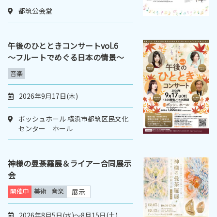
都筑公会堂
午後のひとときコンサートvol.6
～フルートでめぐる日本の情景～
音楽
2026年9月17日(木)
ボッシュホール 横浜市都筑区民文化
センター ホール
神様の曼荼羅展＆ライアー合同展示
会
開催中
美術
音楽
展示
2026年8月5日(水)～8月15日(土)