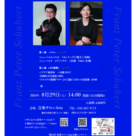
ン
ク
へ
ス
キ
ッ
プ
記
事
本
体
へ
ス
キ
ッ
プ