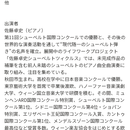
他
出演者
佐藤卓史（ピアノ）
第11回シューベルト国際コンクールでの優勝と、その後の
世界的な演奏活動を通して“現代随一のシューベルト弾
き”の名声を確立。展開中のライフワークプロジェクト
「佐藤卓史シューベルトツィクルス」では、未完成作品の
補筆を含む前人未踏のシューベルトのピアノ曲全曲演奏に
取り組み、注目を集めている。
秋田市生まれ。高校在学中に日本音楽コンクールで優勝。
東京藝術大学を首席で卒業後渡欧、ハノーファー音楽演劇
大学、ウィーン国立音楽大学で研鑽を積む。その間、ミュ
ンヘンARD国際コンクール特別賞、シューベルト国際コン
クール第1位、シドニー国際コンクール第4位・ショパン
特別賞、エリザベート王妃国際コンクール入賞、カントゥ
国際コンクール第1位、メンデルスゾーン国際コンクール
最高位など受賞多数。ウィーン楽友協会をはじめとする欧