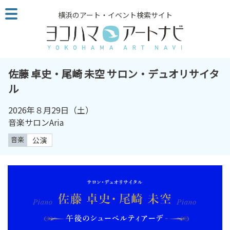
こ
横浜のアート・イベント検索サイト
の
ペ
ー
ジ
を
佐藤 卓史・尾崎 未空 サロン・デュオリサイタ
そ
ル
の
ま
2026年８月29日（土）
ま
音楽サロンAria
読
音楽
公演
む
他
ペ
ー
ジ
へ
の
リ