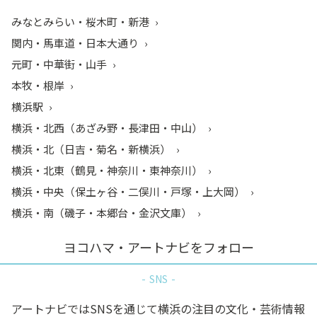
みなとみらい・桜木町・新港
関内・馬車道・日本大通り
元町・中華街・山手
本牧・根岸
横浜駅
横浜・北西（あざみ野・長津田・中山）
横浜・北（日吉・菊名・新横浜）
横浜・北東（鶴見・神奈川・東神奈川）
横浜・中央（保土ヶ谷・二俣川・戸塚・上大岡）
横浜・南（磯子・本郷台・金沢文庫）
ヨコハマ・アートナビをフォロー
SNS
アートナビではSNSを通じて横浜の注目の文化・芸術情報