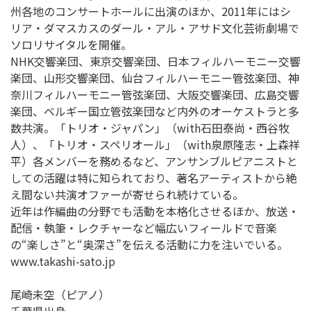
州各地のコンサートホールに出演のほか、2011年にはシ
リア・ダマスカスのダール・アル・アサド文化芸術劇場で
ソロリサイタルを開催。
NHK交響楽団、東京交響楽団、日本フィルハーモニー交響
楽団、山形交響楽団、仙台フィルハーモニー管弦楽団、神
奈川フィルハーモニー管弦楽団、大阪交響楽団、広島交響
楽団、ベルギー国立管弦楽団など内外のオーケストラと多
数共演。「トリオ・ジャパン」（with石田泰尚・西谷牧
人）、「トリオ・スペリオール」（with泉原隆志・上森祥
平）各メンバーを務めるなど、アンサンブルピアニストと
しての活躍は特に知られており、著名アーティストから絶
え間ない共演オファーが寄せられ続けている。
近年は作編曲の分野でも活動を本格化させるほか、放送・
配信・執筆・レクチャーなど幅広いフィールドで音楽
の“楽しさ”と“奥深さ”を伝える活動に力を注いでいる。
www.takashi-sato.jp
尾崎未空（ピアノ）
千葉県出身。