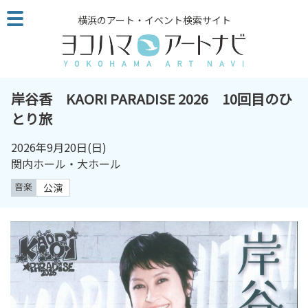
こ
横浜のアート・イベント検索サイト
の
ペ
ー
ジ
を
岸谷香 KAORI PARADISE 2026 10回目のひ
そ
とり旅
の
ま
2026年9月20日
(日)
ま
関内ホール・大ホール
読
音楽
公演
む
他
ペ
ー
ジ
へ
の
リ