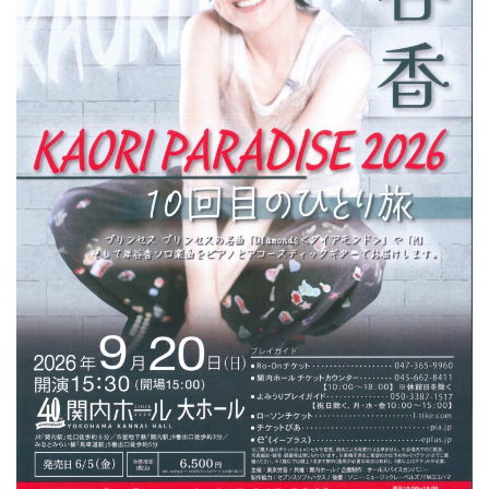
ン
ク
へ
ス
キ
ッ
プ
記
事
本
体
へ
ス
キ
ッ
プ