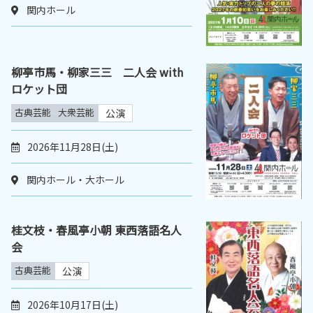
関内ホール
柳亭市馬・柳家三三 二人会 with
ロケット団
古典芸能
大衆芸能
公演
2026年11月28日(土)
関内ホール・大ホール
桂文枝・春風亭小朝 東西落語名人
会
古典芸能
公演
2026年10月17日(土)