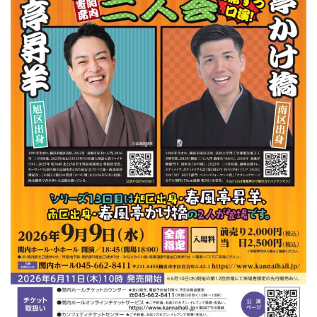
ン
ク
へ
ス
キ
ッ
プ
記
事
本
体
へ
ス
キ
ッ
プ