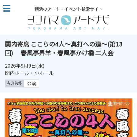
こ
横浜のアート・イベント検索サイト
の
ペ
ー
ジ
を
関内寄席 ここらの4人～真打への道～(第13
そ
回) 春風亭昇羊・春風亭かけ橋 二人会
の
ま
2026年9月9日
(水)
ま
関内ホール・小ホール
読
古典芸能
公演
む
他
ペ
ー
ジ
へ
の
リ