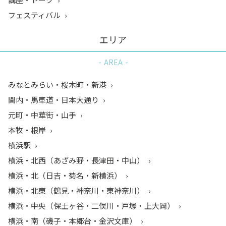
フェスティバル
エリア
AREA
みなとみらい・桜木町・新港
関内・馬車道・日本大通り
元町・中華街・山手
本牧・根岸
横浜駅
横浜・北西（あざみ野・長津田・中山）
横浜・北（日吉・菊名・新横浜）
横浜・北東（鶴見・神奈川・東神奈川）
横浜・中央（保土ヶ谷・二俣川・戸塚・上大岡）
横浜・南（磯子・本郷台・金沢文庫）