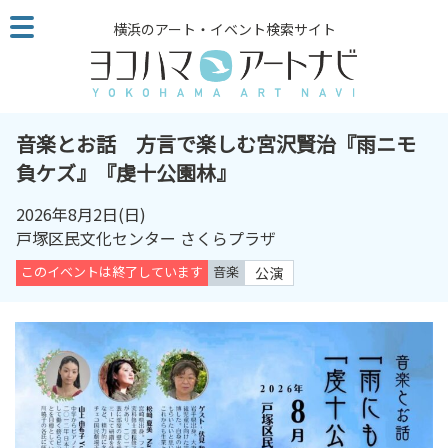
こ
横浜のアート・イベント検索サイト
の
ペ
ー
ジ
を
音楽とお話 方言で楽しむ宮沢賢治『雨ニモ
そ
負ケズ』『虔十公園林』
の
ま
2026年8月2日
(日)
ま
戸塚区民文化センター さくらプラザ
読
このイベントは終了しています
音楽
公演
む
他
ペ
ー
ジ
へ
の
リ