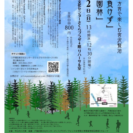
ン
ク
へ
ス
キ
ッ
プ
記
事
本
体
へ
ス
キ
ッ
プ