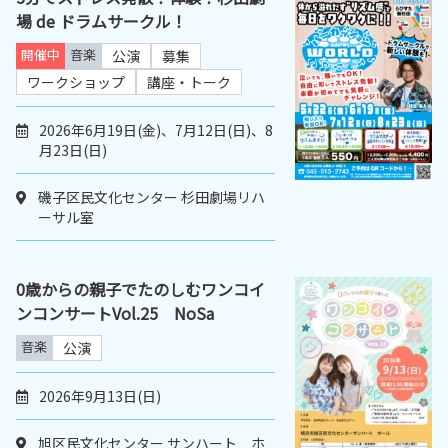
場 de ドラムサークル！
開催中
音楽
公演
募集
ワークショップ
講座・トーク
2026年6月19日(金)、7月12日(日)、8
月23日(日)
磯子区民文化センター 杉田劇場リハ
ーサル室
0歳からの親子でたのしむワンコイ
ンコンサートVol.25 NoSa
音楽
公演
2026年9月13日(日)
旭区民文化センター サンハート ホ