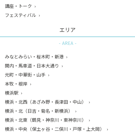
講座・トーク
フェスティバル
エリア
AREA
みなとみらい・桜木町・新港
関内・馬車道・日本大通り
元町・中華街・山手
本牧・根岸
横浜駅
横浜・北西（あざみ野・長津田・中山）
横浜・北（日吉・菊名・新横浜）
横浜・北東（鶴見・神奈川・東神奈川）
横浜・中央（保土ヶ谷・二俣川・戸塚・上大岡）