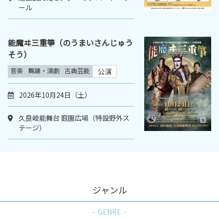
ール
能魔ヰ三重箏（のうまいさんじゅう
そう）
音楽
舞踊・演劇
古典芸能
公演
2026年10月24日（土）
久良岐能舞台 庭園広場（特設野外ス
テージ）
ジャンル
GENRE