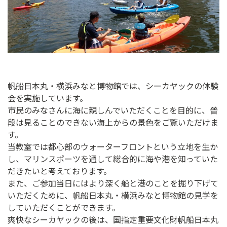
ン
ク
へ
ス
キ
ッ
プ
帆船日本丸・横浜みなと博物館では、シーカヤックの体験
記
会を実施しています。
事
市民のみなさんに海に親しんでいただくことを目的に、普
本
段は見ることのできない海上からの景色をご覧いただけま
体
す。
へ
当教室では都心部のウォーターフロントという立地を生か
ス
し、マリンスポーツを通して総合的に海や港を知っていた
キ
だきたいと考えております。
ッ
また、ご参加当日にはより深く船と港のことを掘り下げて
プ
いただくために、帆船日本丸・横浜みなと博物館の見学を
していただくことができます。
爽快なシーカヤックの後は、国指定重要文化財帆船日本丸