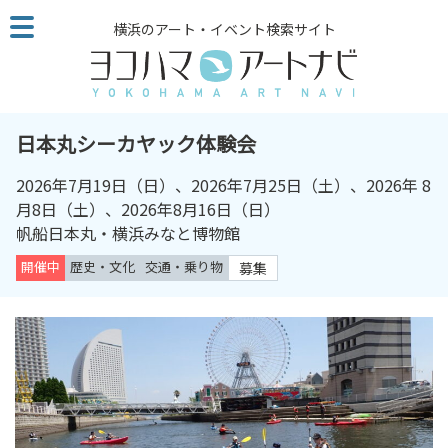
こ
横浜のアート・イベント検索サイト
の
ペ
ー
ジ
を
日本丸シーカヤック体験会
そ
の
2026年7月19日（日）、2026年7月25日（土）、2026年 8
ま
月8日（土）、2026年8月16日（日）
ま
帆船日本丸・横浜みなと博物館
読
開催中
歴史・文化
交通・乗り物
募集
む
他
ペ
ー
ジ
へ
の
リ