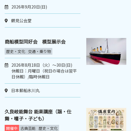
2026年9月20日(日)
鶴見公会堂
商船模型同好会 模型展示会
歴史・文化
交通・乗り物
2026年8月18日（火）～30日(日)
休館日：月曜日（祝日の場合は翌平
日休館）/臨時休館日
日本郵船氷川丸
久良岐能舞台 能楽講座（謡・仕
舞・囃子・子ども）
開催中
古典芸能
歴史・文化