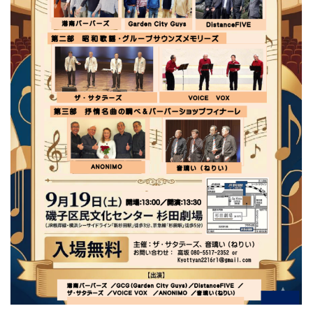
ン
ク
へ
ス
キ
ッ
プ
記
事
本
体
へ
ス
キ
ッ
プ