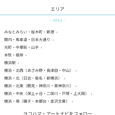
エリア
AREA
みなとみらい・桜木町・新港
関内・馬車道・日本大通り
元町・中華街・山手
本牧・根岸
横浜駅
横浜・北西（あざみ野・長津田・中山）
横浜・北（日吉・菊名・新横浜）
横浜・北東（鶴見・神奈川・東神奈川）
横浜・中央（保土ヶ谷・二俣川・戸塚・上大岡）
横浜・南（磯子・本郷台・金沢文庫）
ヨコハマ・アートナビをフォロー