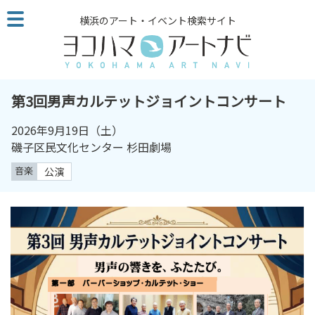
こ
横浜のアート・イベント検索サイト
の
ペ
ー
ジ
を
第3回男声カルテットジョイントコンサート
そ
の
2026年9月19日（土）
ま
磯子区民文化センター 杉田劇場
ま
音楽
公演
読
む
他
ペ
ー
ジ
へ
の
リ