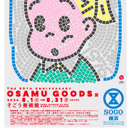
ン
ク
へ
ス
キ
ッ
プ
記
事
本
体
へ
ス
キ
ッ
プ