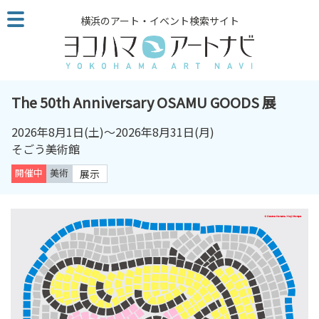
こ
横浜のアート・イベント検索サイト
の
ペ
ー
ジ
を
The 50th Anniversary OSAMU GOODS 展
そ
の
2026年8月1日
(土)～
2026年8月31日
(月)
ま
そごう美術館
ま
開催中
美術
展示
読
む
他
ペ
ー
ジ
へ
の
リ