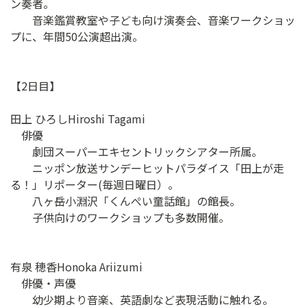
ン奏者。
音楽鑑賞教室や子ども向け演奏会、音楽ワークショッ
プに、年間50公演超出演。
【2日目】
田上 ひろしHiroshi Tagami
俳優
劇団スーパーエキセントリックシアター所属。
ニッポン放送サンデーヒットパラダイス「田上が走
る！」リポーター(毎週日曜日）。
八ヶ岳小淵沢「くんぺい童話館」の館長。
子供向けのワークショップも多数開催。
有泉 穂香Honoka Ariizumi
俳優・声優
幼少期より音楽、英語劇など表現活動に触れる。