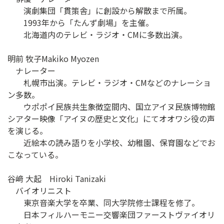
演劇集団「貫策舎」に創設から解散まで所属。
1993年から「たんず劇場」を主催。
北海道内のテレビ・ラジオ・CMに多数出演。
明前 牧子Makiko Myozen
ナレーター
札幌市出演。テレビ・ラジオ・CMなどのナレーショ
ン多数。
ウポポイ民族共生象徴空間内、国立アイヌ民族博物館
シアター映像「アイヌの歴史と文化」にてオオワシ役の声
を演じる。
近絵本の読み語りを小学校、幼稚園、保育園などでお
こなっている。
谷﨑 大起 Hiroki Tanizaki
バイオリニスト
東京音楽大学を卒業、同大学院修士課程を修了。
日本フィルハーモニー交響楽団ファーストヴァイオリ