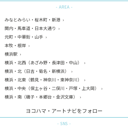
AREA
みなとみらい・桜木町・新港
関内・馬車道・日本大通り
元町・中華街・山手
本牧・根岸
横浜駅
横浜・北西（あざみ野・長津田・中山）
横浜・北（日吉・菊名・新横浜）
横浜・北東（鶴見・神奈川・東神奈川）
横浜・中央（保土ヶ谷・二俣川・戸塚・上大岡）
横浜・南（磯子・本郷台・金沢文庫）
ヨコハマ・アートナビをフォロー
SNS