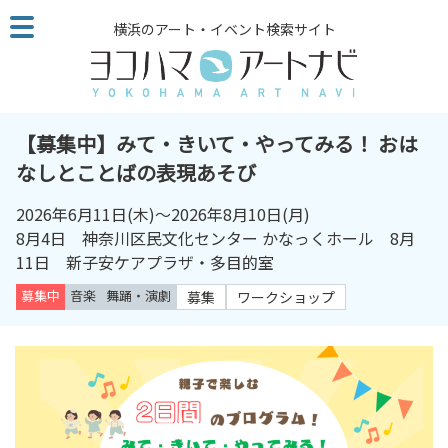
こ
横浜のアート・イベント検索サイト
の
ペ
ー
ジ
を
【募集中】みて・きいて・やってみる！ おは
そ
なしとことばの表現あそび
の
ま
2026年6月11日
(木)～
2026年8月10日
(月)
ま
8月4日 神奈川区民文化センター かなっくホール 8月
読
11日 新子安ケアプラザ・多目的室
む
募集中
音楽
舞踊・演劇
募集
ワークショップ
他
ペ
ー
ジ
へ
の
リ