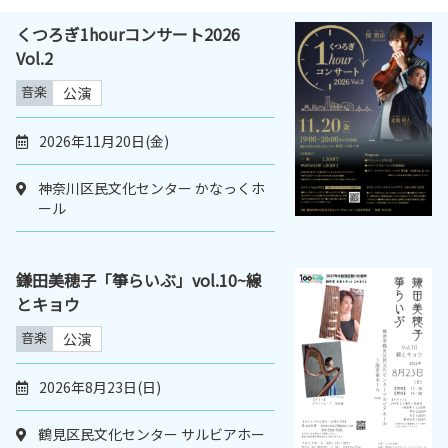
くつろぎ1hourコンサート2026
Vol.2
音楽
公演
2026年11月20日(金)
神奈川区民文化センター かなっくホ
ール
鎌田美穂子「箏らいぶ」vol.10~線
とキョウ
音楽
公演
2026年8月23日(日)
鶴見区民文化センター サルビアホー