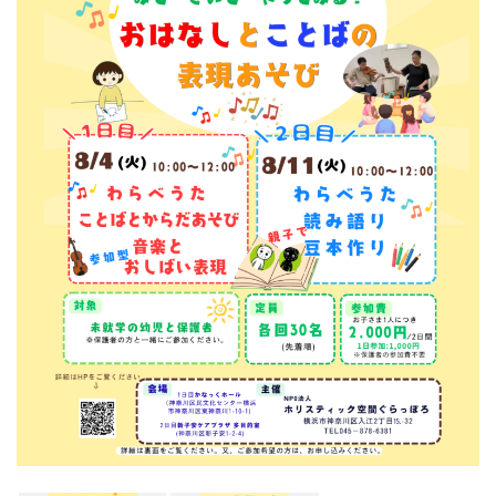
ン
ク
へ
ス
キ
ッ
プ
記
事
本
体
へ
ス
キ
ッ
プ