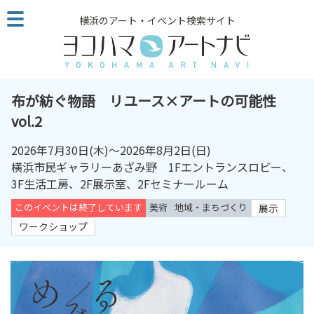
こ
横浜のアート・イベント検索サイト
の
ペ
ー
ジ
を
布が紡ぐ物語 リユース×アートの可能性
そ
vol.2
の
ま
2026年7月30日
(木)～
2026年8月2日
(日)
ま
横浜市民ギャラリーあざみ野 1Fエントランスロビー、
読
3F生活工房、2F展示室、2Fセミナールーム
む
このイベントは終了しています
美術
地域・まちづくり
展示
他
ペ
ワークショップ
ー
ジ
へ
の
リ