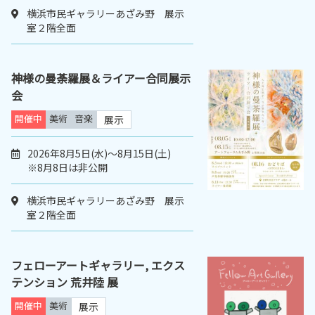
横浜市民ギャラリーあざみ野 展示
室２階全面
神様の曼荼羅展＆ライアー合同展示
会
開催中
美術
音楽
展示
2026年8月5日(水)～8月15日(土)
※8月8日は非公開
横浜市民ギャラリーあざみ野 展示
室２階全面
フェローアートギャラリー, エクス
テンション 荒井陸 展
開催中
美術
展示