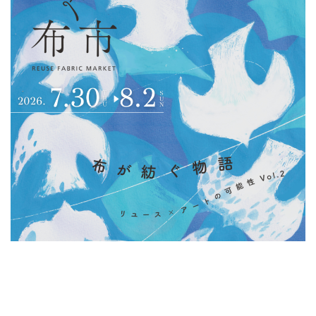
ン
ク
へ
ス
キ
ッ
プ
記
事
本
体
へ
ス
キ
ッ
プ