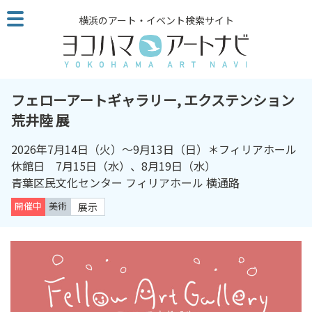
こ
横浜のアート・イベント検索サイト
の
ペ
ー
ジ
を
フェローアートギャラリー, エクステンション
そ
荒井陸 展
の
ま
2026年7月14日（火）〜9月13日（日）＊フィリアホール
ま
休館日 7月15日（水）、8月19日（水）
読
青葉区民文化センター フィリアホール 横通路
む
開催中
美術
展示
他
ペ
ー
ジ
へ
の
リ