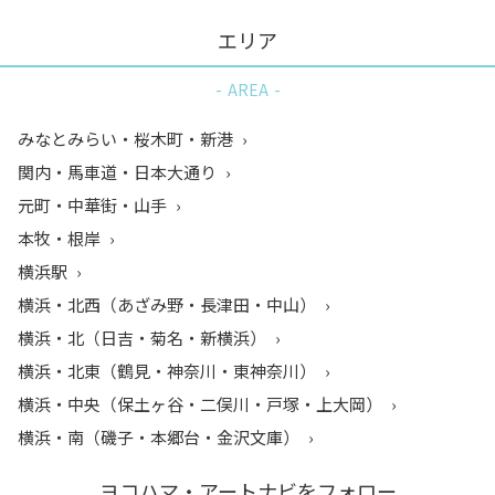
エリア
AREA
みなとみらい・桜木町・新港
関内・馬車道・日本大通り
元町・中華街・山手
本牧・根岸
横浜駅
横浜・北西（あざみ野・長津田・中山）
横浜・北（日吉・菊名・新横浜）
横浜・北東（鶴見・神奈川・東神奈川）
横浜・中央（保土ヶ谷・二俣川・戸塚・上大岡）
横浜・南（磯子・本郷台・金沢文庫）
ヨコハマ・アートナビをフォロー