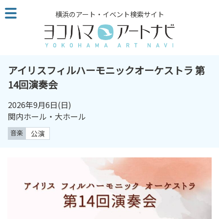
こ
横浜のアート・イベント検索サイト
の
ペ
ー
ジ
を
アイリスフィルハーモニックオーケストラ 第
そ
14回演奏会
の
ま
2026年9月6日
(日)
ま
関内ホール・大ホール
読
音楽
公演
む
他
ペ
ー
ジ
へ
の
リ