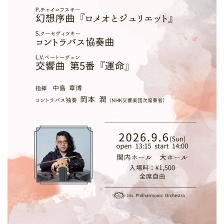
ン
ク
へ
ス
キ
ッ
プ
記
事
本
体
へ
ス
キ
ッ
プ