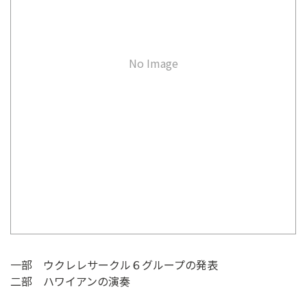
ン
ク
へ
ス
No Image
キ
ッ
プ
記
事
本
体
へ
ス
キ
ッ
プ
一部 ウクレレサークル６グループの発表
二部 ハワイアンの演奏