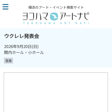
こ
横浜のアート・イベント検索サイト
の
ペ
ー
ジ
を
ウクレレ発表会
そ
の
2026年9月20日
(日)
ま
関内ホール・小ホール
ま
音楽
読
む
他
ペ
ー
ジ
へ
の
リ