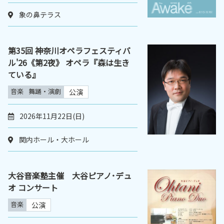
象の鼻テラス
第35回 神奈川オペラフェスティバ
ル'26《第2夜》 オペラ『森は生き
ている』
音楽
舞踊・演劇
公演
2026年11月22日(日)
関内ホール・大ホール
大谷音楽塾主催 大谷ピアノ･デュ
オ コンサート
音楽
公演