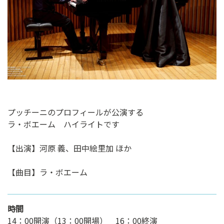
ン
ク
へ
ス
キ
ッ
プ
記
事
プッチーニのプロフィールが公演する
本
ラ・ボエーム ハイライトです
体
へ
【出演】河原 義、田中絵里加 ほか
ス
キ
【曲目】ラ・ボエーム
ッ
プ
時間
14：00開演（13：00開場） 16：00終演