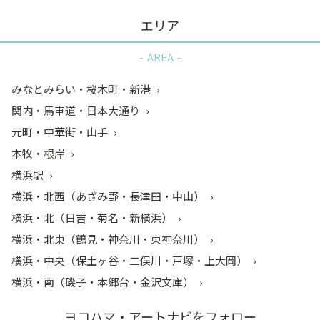
エリア
AREA
みなとみらい・桜木町・新港
関内・馬車道・日本大通り
元町・中華街・山手
本牧・根岸
横浜駅
横浜・北西（あざみ野・長津田・中山）
横浜・北（日吉・菊名・新横浜）
横浜・北東（鶴見・神奈川・東神奈川）
横浜・中央（保土ヶ谷・二俣川・戸塚・上大岡）
横浜・南（磯子・本郷台・金沢文庫）
ヨコハマ・アートナビをフォロー