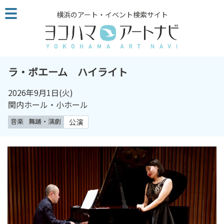
こ
横浜のアート・イベント検索サイト
の
ペ
ー
ジ
を
ラ・ボエーム ハイライト
そ
の
2026年9月1日
(火)
ま
関内ホール・小ホール
ま
音楽
舞踊・演劇
公演
読
む
他
ペ
ー
ジ
へ
の
リ