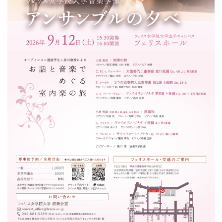
ン
ク
へ
ス
キ
ッ
プ
記
事
本
体
へ
ス
キ
ッ
プ