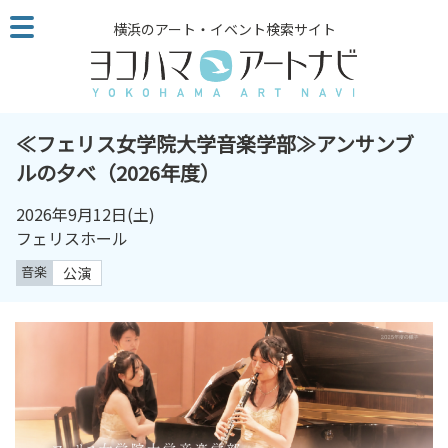
こ
横浜のアート・イベント検索サイト
の
ペ
ー
ジ
を
≪フェリス女学院大学音楽学部≫アンサンブ
そ
ルの夕べ（2026年度）
の
ま
2026年9月12日
(土)
ま
フェリスホール
読
音楽
公演
む
他
ペ
ー
ジ
へ
の
リ