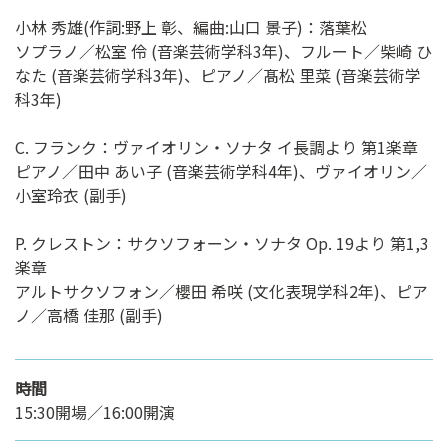
小林 秀雄(作詞:野上 彰、編曲:山口 景子)：落葉松
ソプラノ／松室 伶 (音楽芸術学科3年)、フルート／柴崎 ひ
なた (音楽芸術学科3年)、ピアノ／髙松 里菜 (音楽芸術学
科3年)
C. フランク：ヴァイオリン・ソナタ イ長調より 第1楽章
ピアノ／田中 あい子 (音楽芸術学科4年)、ヴァイオリン／
小室玲衣 (副手)
P. クレストン：サクソフォーン・ソナタ Op. 19より 第1,3
楽章
アルトサクソフォン／櫻田 希咲 (文化表現学科2年)、ピア
ノ／高橋 佳那 (副手)
時間
15:30開場／16:00開演