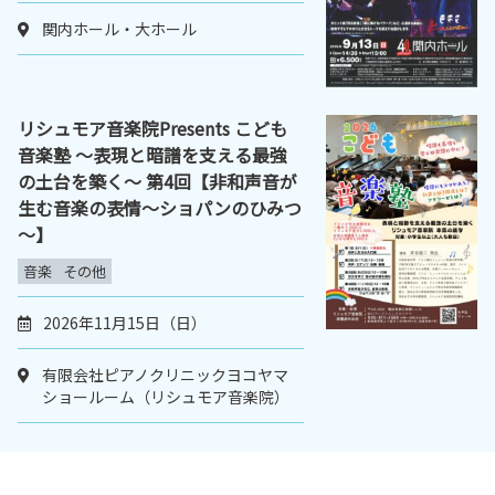
関内ホール・大ホール
リシュモア音楽院Presents こども
音楽塾 ～表現と暗譜を支える最強
の土台を築く～ 第4回【非和声音が
生む音楽の表情～ショパンのひみつ
～】
音楽
その他
2026年11月15日（日）
有限会社ピアノクリニックヨコヤマ
ショールーム（リシュモア音楽院）