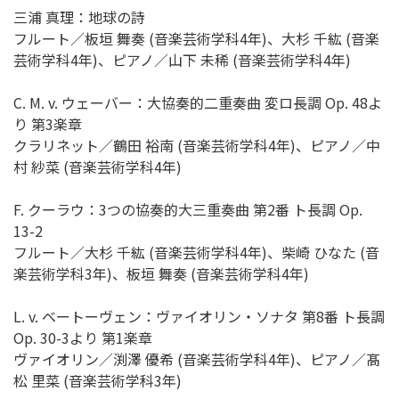
三浦 真理：地球の詩
フルート／板垣 舞奏 (音楽芸術学科4年)、大杉 千紘 (音楽
芸術学科4年)、ピアノ／山下 未稀 (音楽芸術学科4年)
C. M. v. ウェーバー：大協奏的二重奏曲 変ロ長調 Op. 48よ
り 第3楽章
クラリネット／鶴田 裕南 (音楽芸術学科4年)、ピアノ／中
村 紗菜 (音楽芸術学科4年)
F. クーラウ：3つの協奏的大三重奏曲 第2番 ト長調 Op.
13-2
フルート／大杉 千紘 (音楽芸術学科4年)、柴崎 ひなた (音
楽芸術学科3年)、板垣 舞奏 (音楽芸術学科4年)
L. v. ベートーヴェン：ヴァイオリン・ソナタ 第8番 ト長調
Op. 30-3より 第1楽章
ヴァイオリン／渕澤 優希 (音楽芸術学科4年)、ピアノ／髙
松 里菜 (音楽芸術学科3年)