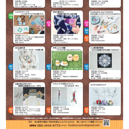
ン
ク
へ
ス
キ
ッ
プ
記
事
本
体
へ
ス
キ
ッ
プ