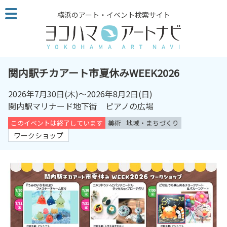
こ
横浜のアート・イベント検索サイト
の
ペ
ー
ジ
を
関内駅チカアート市夏休みWEEK2026
そ
の
2026年7月30日
(木)～
2026年8月2日
(日)
ま
関内駅マリナード地下街 ピアノの広場
ま
このイベントは終了しています
美術
地域・まちづくり
読
ワークショップ
む
他
ペ
ー
ジ
へ
の
リ