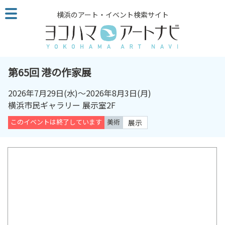
こ
横浜のアート・イベント検索サイト
の
ペ
ー
ジ
を
第65回 港の作家展
そ
の
2026年7月29日
(水)～
2026年8月3日
(月)
ま
横浜市民ギャラリー 展示室2F
ま
このイベントは終了しています
美術
展示
読
む
他
ペ
ー
ジ
へ
の
リ