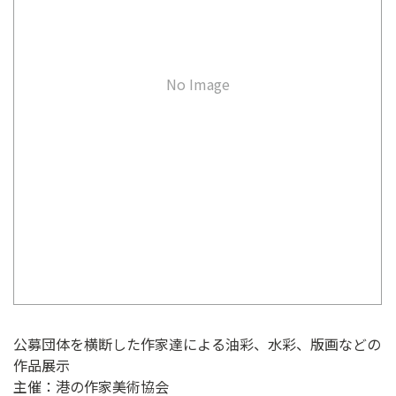
ン
ク
へ
ス
No Image
キ
ッ
プ
記
事
本
体
へ
ス
キ
ッ
プ
公募団体を横断した作家達による油彩、水彩、版画などの
作品展示
主催：港の作家美術協会