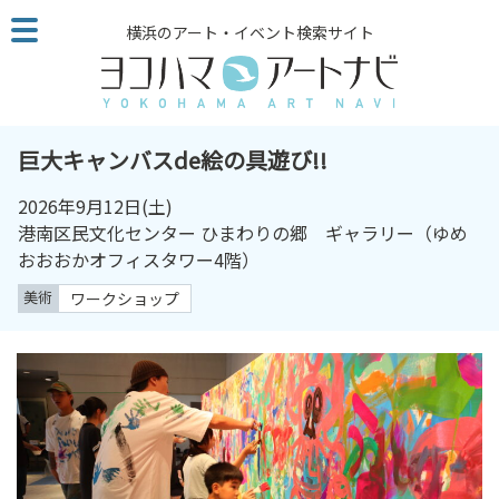
こ
横浜のアート・イベント検索サイト
の
ペ
ー
ジ
を
巨大キャンバスde絵の具遊び!!
そ
の
2026年9月12日
(土)
ま
港南区民文化センター ひまわりの郷 ギャラリー（ゆめ
ま
おおおかオフィスタワー4階）
読
美術
ワークショップ
む
他
ペ
ー
ジ
へ
の
リ