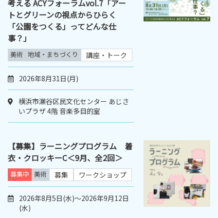
考える ACYフォーラムvol.7「アー
トとグリーンの視点からひらく
「公園をつくる」ってどんな仕
事？」
美術
地域・まちづくり
講座・トーク
2026年8月31日(月)
横浜市瀬谷区民文化センター あじさ
いプラザ 4階 音楽多目的室
【募集】ラーニングプログラム 着
衣・クロッキーC＜9月、全2回＞
募集中
美術
募集
ワークショップ
2026年8月5日(水)～2026年9月12日
(水)