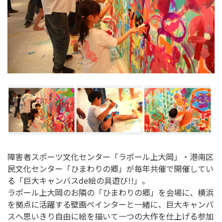
ン
ク
へ
ス
キ
ッ
プ
記
事
本
体
へ
ス
障害者スポーツ文化センター「ラポール上大岡」・港南区
キ
民文化センター「ひまわりの郷」が毎年共催で開催してい
ッ
る「巨大キャンバスde絵の具遊び!!」。
プ
ラポール上大岡のお隣の「ひまわりの郷」を会場に、横浜
を拠点に活躍する壁画ペインターと一緒に、巨大キャンバ
スへ思いきり自由に絵を描いて一つの大作を仕上げる参加