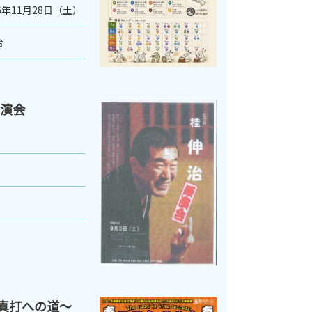
6年11月28日（土）
台
独演会
～真打への道～