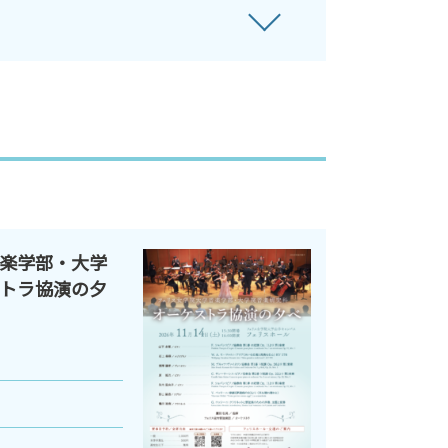
楽学部・大学
トラ協演の夕