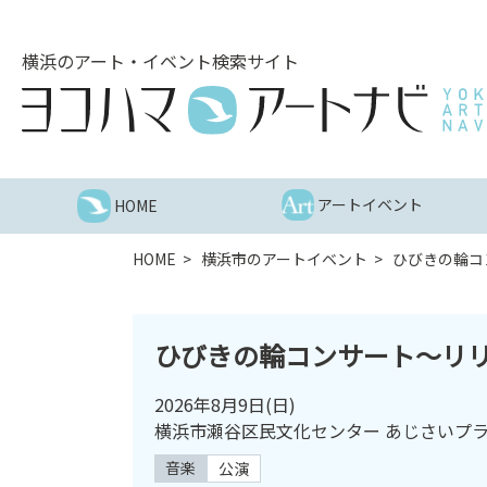
こ
の
横浜のアート・イベント検索サイト
ペ
ー
ジ
を
そ
の
アートイベント
HOME
ま
ま
HOME
横浜市のアートイベント
ひびきの輪コ
読
む
他
ひびきの輪コンサート～リ
ペ
ー
2026年8月9日
(日)
ジ
横浜市瀬谷区民文化センター あじさいプ
へ
の
音楽
公演
リ