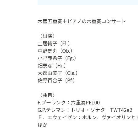
ン
ク
木管五重奏＋ピアノの六重奏コンサート
へ
ス
〈出演〉
キ
土居純子（Fl.）
ッ
中野是丸（Ob.）
プ
小野亜希子（Fg.）
記
畑泰彦（Hr.）
事
大都由美子（Cla.）
本
佐野百合子（Pf.）
体
へ
〈曲目〉
ス
F.プーランク：六重奏PF100
キ
G.P.テレマン：トリオ・ソナタ TWT42e2
ッ
Ｅ．エウェイゼン：ホルン、ヴァイオリンと
プ
ほか