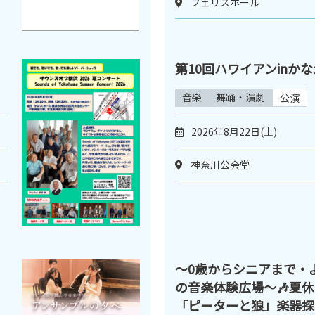
フェリスホール
第10回ハワイアンinか
音楽
舞踊・演劇
公演
2026年8月22日(土)
神奈川公会堂
〜0歳からシニアまで・
の音楽体験広場〜🎶夏
「ピーターと狼」楽器探