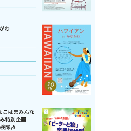
ながわ
よこはまみんな
休み特別企画
検隊🎶