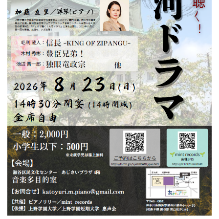
ン
ク
へ
ス
キ
ッ
プ
記
事
本
体
へ
ス
キ
ッ
プ