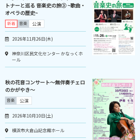
トナーと巡る 音楽史の旅③ ~歌曲・
オペラの歴史~
新着
音楽
公演
2026年11月26日(木)
神奈川区民文化センター かなっくホ
ール
秋の花音コンサート～無伴奏チェロ
のかがやき～
音楽
公演
2026年10月10日(土)
横浜市大倉山記念館ホール