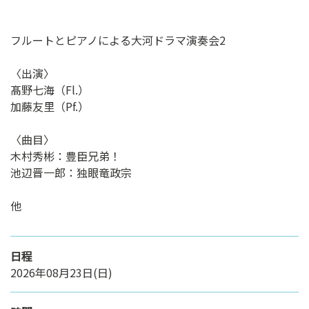
フルートとピアノによる大河ドラマ演奏会2
〈出演〉
髙野七海（Fl.）
加藤友里（Pf.）
〈曲目〉
木村秀彬：豊臣兄弟！
池辺晋一郎：独眼竜政宗
他
日程
2026年08月23日(日)