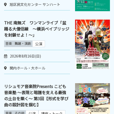
旭区民文化センター サンハート
THE 南無ズ ワンマンライブ「盆
踊る大僧侶線 ～横浜ベイブリッジ
を封鎖せよ！～｣
音楽
舞踊・演劇
公演
2026年8月16日(日)
関内ホール・大ホール
リシュモア音楽院Presents こども
音楽塾 ～表現と暗譜を支える最強
の土台を築く～ 第3回【形式を学び
曲の設計図を掴む】
音楽
その他
公演
講座・トーク