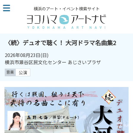
こ
横浜のアート・イベント検索サイト
の
ペ
ー
ジ
を
〈続〉デュオで聴く！ 大河ドラマ名曲集2
そ
の
2026年08月23日(日)
ま
横浜市瀬谷区民文化センター あじさいプラザ
ま
音楽
公演
読
む
他
ペ
ー
ジ
へ
の
リ