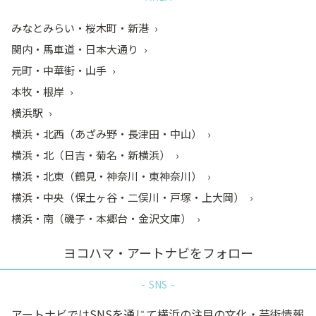
みなとみらい・桜木町・新港
関内・馬車道・日本大通り
元町・中華街・山手
本牧・根岸
横浜駅
横浜・北西（あざみ野・長津田・中山）
横浜・北（日吉・菊名・新横浜）
横浜・北東（鶴見・神奈川・東神奈川）
横浜・中央（保土ヶ谷・二俣川・戸塚・上大岡）
横浜・南（磯子・本郷台・金沢文庫）
ヨコハマ・アートナビをフォロー
SNS
アートナビではSNSを通じて横浜の注目の文化・芸術情報