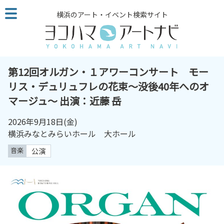
こ
横浜のアート・イベント検索サイト
の
ペ
ー
ジ
を
第12回オルガン・１アワーコンサート モー
そ
リス・デュリュフレの花束〜没後40年へのオ
の
マージュ～ 出演：近藤 岳
ま
ま
2026年9月18日
(金)
読
横浜みなとみらいホール 大ホール
む
他
音楽
公演
ペ
ー
ジ
へ
の
リ