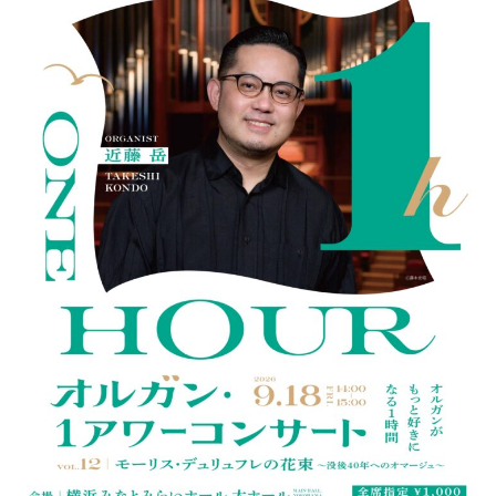
ン
ク
へ
ス
キ
ッ
プ
記
事
本
体
へ
ス
キ
ッ
プ