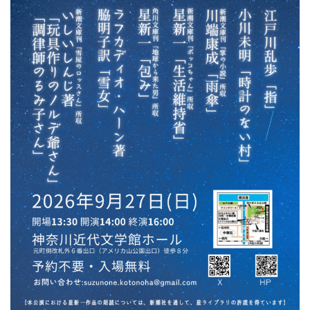
ン
ク
へ
ス
キ
ッ
プ
記
事
本
体
へ
ス
キ
ッ
プ