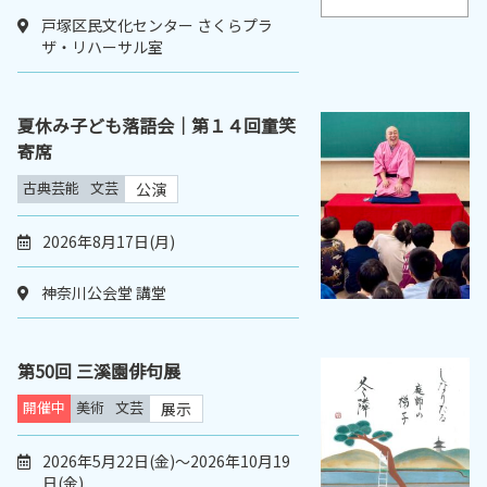
戸塚区民文化センター さくらプラ
ザ・リハーサル室
夏休み子ども落語会｜第１４回童笑
寄席
古典芸能
文芸
公演
2026年8月17日(月)
神奈川公会堂 講堂
第50回 三溪園俳句展
開催中
美術
文芸
展示
2026年5月22日(金)～2026年10月19
日(金)