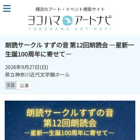
こ
横浜のアート・イベント検索サイト
の
ペ
ー
ジ
を
朗読サークル すずの音 第12回朗読会 ―星新一
そ
生誕100周年に寄せて―
の
ま
2026年9月27日
(日)
ま
県立神奈川近代文学館ホール
読
文芸
公演
む
他
ペ
ー
ジ
へ
の
リ