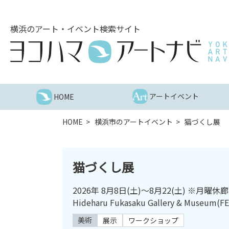
こ
の
横浜のアート・イベント検索サイト
ペ
ー
ジ
を
そ
の
アートイベント
HOME
ま
ま
HOME
横浜市のアートイベント
猫づくし展
読
む
他
猫づくし展
ペ
ー
2026年 8月8日(土)～8月22(土) ※月曜休廊
ジ
Hideharu Fukasaku Gallery & Museum(
へ
の
美術
展示
ワークショップ
リ