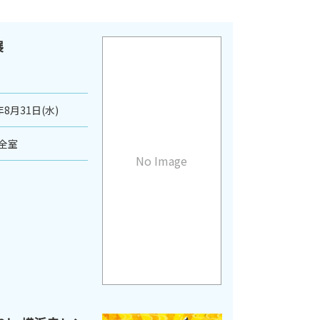
展
年8月31日(水)
全室
No Image