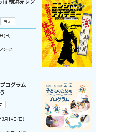
 in 横浜赤レン
展示
日(日)
スペース
のプログラム
う
プ
年3月14日(日)