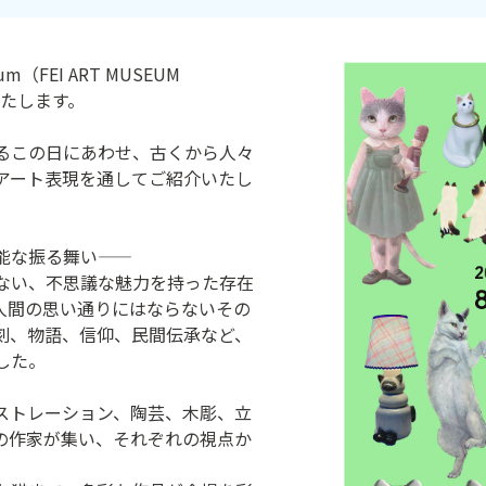
eum（FEI ART MUSEUM
いたします。
るこの日にあわせ、古くから人々
アート表現を通してご紹介いたし
な振る舞い――
ない、不思議な魅力を持った存在
人間の思い通りにはならないその
刻、物語、信仰、民間伝承など、
した。
ストレーション、陶芸、木彫、立
の作家が集い、それぞれの視点か