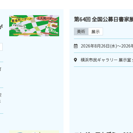
第64回 全国公募日書家
が
美術
展示
2026年8月26日(水)～2026
横浜市民ギャラリー 展示室 
町
架
急