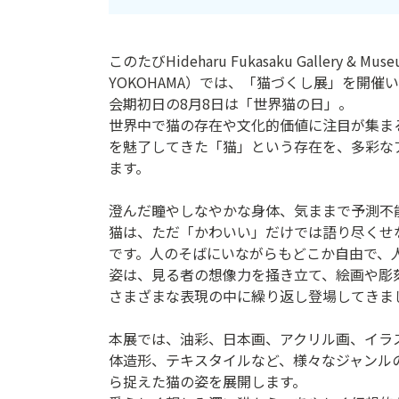
ン
ク
このたびHideharu Fukasaku Gallery & Mus
へ
YOKOHAMA）では、「猫づくし展」を開催
ス
会期初日の8月8日は「世界猫の日」。
キ
世界中で猫の存在や文化的価値に注目が集ま
ッ
を魅了してきた「猫」という存在を、多彩な
プ
ます。
記
事
澄んだ瞳やしなやかな身体、気ままで予測不能
本
猫は、ただ「かわいい」だけでは語り尽くせ
体
です。人のそばにいながらもどこか自由で、
へ
姿は、見る者の想像力を掻き立て、絵画や彫
ス
さまざまな表現の中に繰り返し登場してきま
キ
ッ
本展では、油彩、日本画、アクリル画、イラ
プ
体造形、テキスタイルなど、様々なジャンル
ら捉えた猫の姿を展開します。