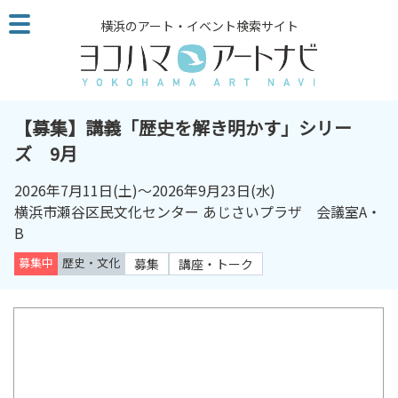
こ
横浜のアート・イベント検索サイト
の
ペ
ー
ジ
を
【募集】講義「歴史を解き明かす」シリー
そ
ズ 9月
の
ま
2026年7月11日
(土)～
2026年9月23日
(水)
ま
横浜市瀬谷区民文化センター あじさいプラザ 会議室A・
読
B
む
募集中
歴史・文化
募集
講座・トーク
他
ペ
ー
ジ
へ
の
リ