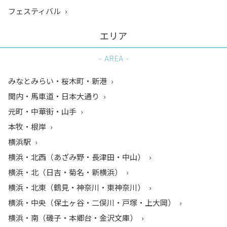
フェスティバル
エリア
AREA
みなとみらい・桜木町・新港
関内・馬車道・日本大通り
元町・中華街・山手
本牧・根岸
横浜駅
横浜・北西（あざみ野・長津田・中山）
横浜・北（日吉・菊名・新横浜）
横浜・北東（鶴見・神奈川・東神奈川）
横浜・中央（保土ヶ谷・二俣川・戸塚・上大岡）
横浜・南（磯子・本郷台・金沢文庫）