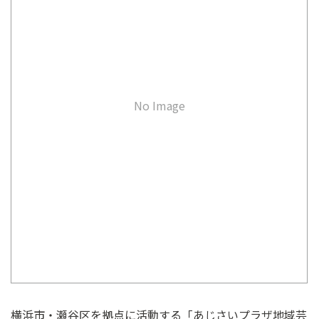
ン
ク
へ
ス
キ
ッ
No Image
プ
記
事
本
体
へ
ス
キ
ッ
プ
横浜市・瀬谷区を拠点に活動する「あじさいプラザ地域芸