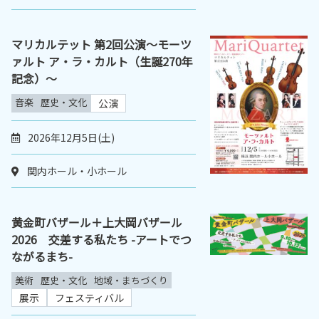
マリカルテット 第2回公演～モーツ
ァルト ア・ラ・カルト（生誕270年
記念）～
音楽
歴史・文化
公演
2026年12月5日(土)
関内ホール・小ホール
黄金町バザール＋上大岡バザール
2026 交差する私たち -アートでつ
ながるまち-
美術
歴史・文化
地域・まちづくり
展示
フェスティバル