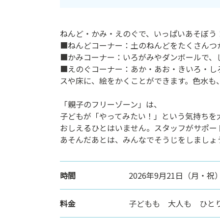
ン
ク
ねんど・かみ・えのぐで、いっぱいあそぼう
へ
■ねんどコーナー：土のねんどをたくさんつ
ス
■かみコーナー：いろがみやダンボールで、
キ
■えのぐコーナー：あか・あお・きいろ・し
ッ
スや床に、絵をかくことができます。色水も
プ
記
「親子のフリーゾーン」は、
事
子どもが「やってみたい！」という気持ちを
本
おしえるひとはいません。スタッフがサポー
体
あそんだあとは、みんなでそうじをしましょ
へ
ス
キ
ッ
時間
2026年9月21日（月・祝）1
プ
料金
子どもも 大人も ひとり