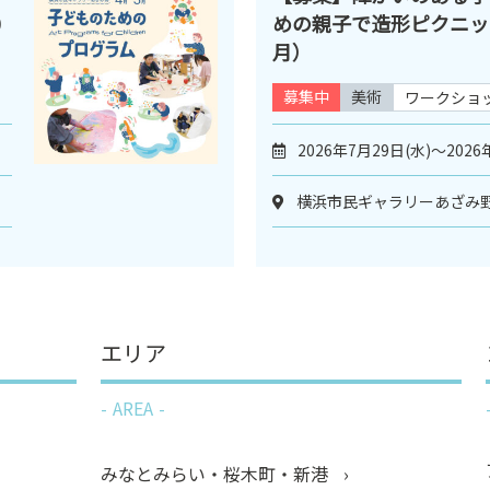
0
めの親子で造形ピクニック
月）
募集中
美術
ワークショ
2026年7月29日(水)～2026
横浜市民ギャラリーあざみ野
エリア
AREA
みなとみらい・桜木町・新港