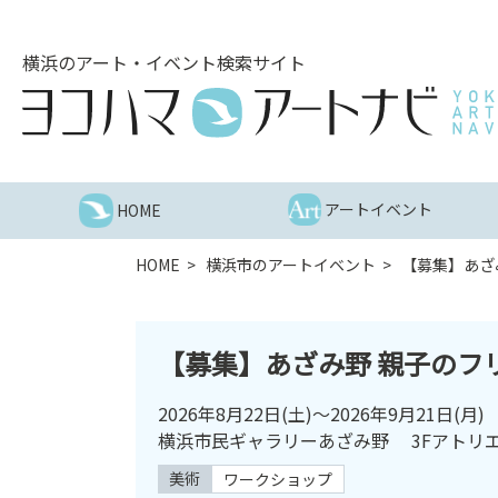
こ
の
横浜のアート・イベント検索サイト
ペ
ー
ジ
を
そ
の
アートイベント
HOME
ま
ま
HOME
横浜市のアートイベント
【募集】あざみ
読
む
他
【募集】あざみ野 親子のフリ
ペ
ー
2026年8月22日
(土)～
2026年9月21日
(月)
ジ
横浜市民ギャラリーあざみ野 3Fアトリ
へ
の
美術
ワークショップ
リ