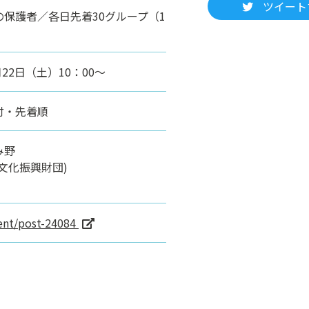
ツイート
保護者／各日先着30グループ（1
22日（土）10：00～
付・先着順
み野
文化振興財団)
vent/post-24084