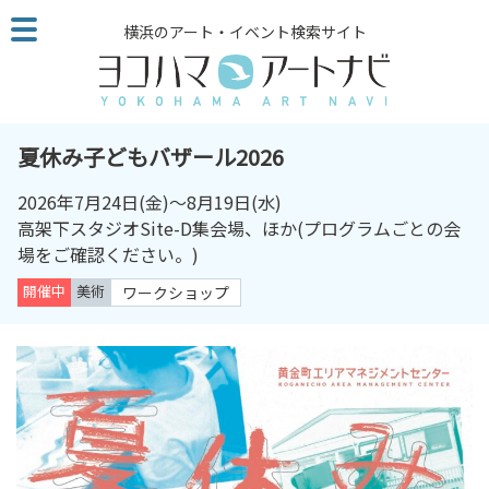
こ
横浜のアート・イベント検索サイト
の
ペ
ー
ジ
を
夏休み子どもバザール2026
そ
の
2026年7月24日(金)〜8月19日(水)
ま
高架下スタジオSite-D集会場、ほか(プログラムごとの会
ま
場をご確認ください。)
読
開催中
美術
ワークショップ
む
他
ペ
ー
ジ
へ
の
リ