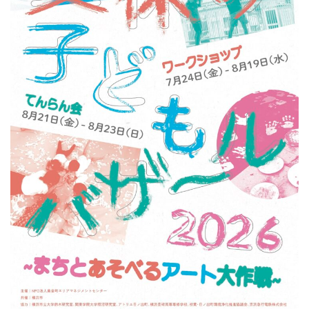
ン
ク
へ
ス
キ
ッ
プ
記
事
本
体
へ
ス
キ
ッ
プ